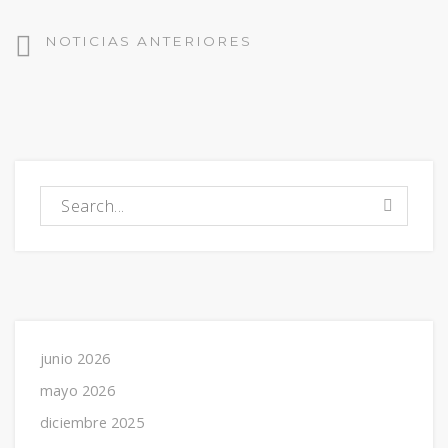
Navegacion por noticias
NOTICIAS ANTERIORES
Buscar:
junio 2026
mayo 2026
diciembre 2025